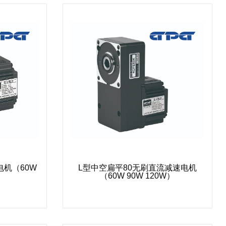
电机（60W
L型中空扁平80无刷直流减速电机
（60W 90W 120W）