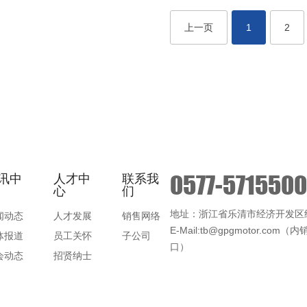
上一页
1
2
0577-571550
讯中
人才中
联系我
心
们
地址：浙江省乐清市经济开发区纬
闻动态
人才发展
销售网络
E-Mail:tb@gpgmotor.com（内
体报道
员工关怀
子公司
口）
会动态
招贤纳士