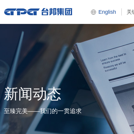
English
新闻动态
至臻完美——我们的一贯追求