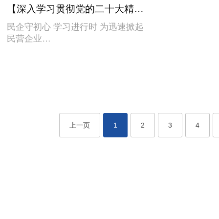
【深入学习贯彻党的二十大精神】党支部书记讲党课：关于促进民营经济发展壮大的重要论述！
民企守初心 学习进行时 为迅速掀起
民营企业…
上一页
1
2
3
4