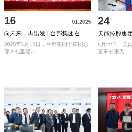
16
24
01.2025
向未来，再出发 | 台邦集团召开2024年度总结与表彰暨2025年工作部署大会
2025年1月12日，台邦集团于集团总
5月22日，
部大礼堂隆…
董事长张天…