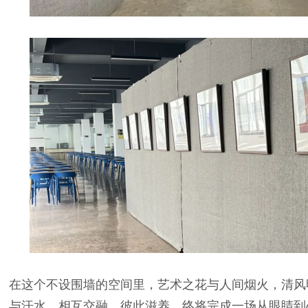
在这个不设围墙的空间里，艺术之花与人间烟火，清风
与汗水，相互交融，彼此滋养，终将完成一场从眼睛到