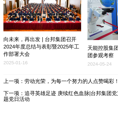
向未来，再出发 | 台邦集团召开
2024年度总结与表彰暨2025年工
天能控股集
作部署大会
团参观考察
2025-01-16
2024-05-24
上一项：
劳动光荣，为每一个努力的人点赞喝彩
下一项：
追寻英雄足迹 庚续红色血脉|台邦集团
题党日活动