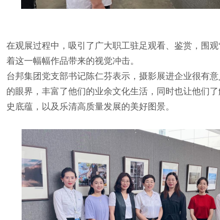
在观展过程中，
吸引了广大职工驻足观看、鉴赏，围观
着这一幅幅作品带来的视觉冲击。
台邦集团党支部书记陈仁芬表示，摄影展进企业很有意
的眼界，丰富了他们的业余文化生活，同时也让他们了
史底蕴，以及乐清高质量发展的美好图景。