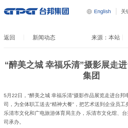
English
返回
新闻动态
来源：本站
“醉美之城 幸福乐清”摄影展走
集团
5月22日，“醉美之城 幸福乐清”摄影作品展览走进台
司，为全体职工送去“精神大餐”，把艺术送到企业员工
乐清市文化和广电旅游体育局主办，乐清市文化馆、台
司承办。