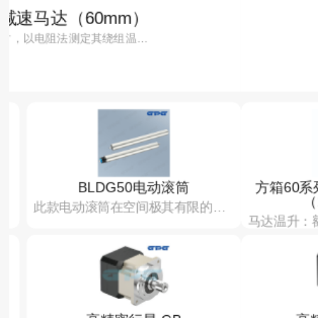
ZYJ220-53-222 永磁直
主要配套于CT21弹簧操作机构
方箱60系列无刷直流减速电机
BL
（15W 25W）
仍可以…
马达温升：额定运转时，以电阻法测定其绕组温…